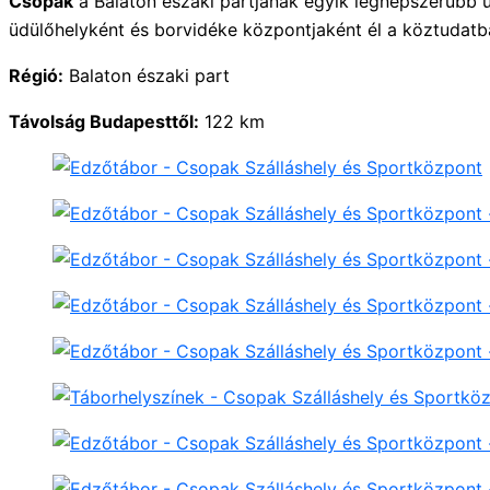
Csopak
a Balaton északi partjának egyik legnépszerűbb ü
üdülőhelyként és borvidéke központjaként él a köztudatba
Régió:
Balaton északi part
Távolság Budapesttől:
122 km