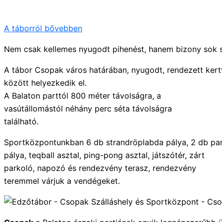
A táborról bővebben
Nem csak kellemes nyugodt pihenést, hanem bizony sok sz
A tábor Csopak város határában, nyugodt, rendezett kertv
között helyezkedik el.
A Balaton parttól 800 méter távolságra, a
vasútállomástól néhány perc séta távolságra
található.
Sportközpontunkban 6 db strandröplabda pálya, 2 db p
pálya, teqball asztal, ping-pong asztal, játszótér, zárt
parkoló, napozó és rendezvény terasz, rendezvény
teremmel várjuk a vendégeket.