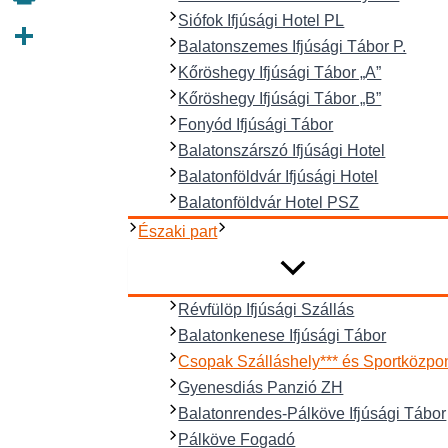
Siófok Ifjúsági Hotel PL
Print
Balatonszemes Ifjúsági Tábor P.
Ossza
Kőröshegy Ifjúsági Tábor „A”
meg
Kőröshegy Ifjúsági Tábor „B”
Fonyód Ifjúsági Tábor
Balatonszárszó Ifjúsági Hotel
Balatonföldvár Ifjúsági Hotel
Balatonföldvár Hotel PSZ
Északi part
Révfülöp Ifjúsági Szállás
Balatonkenese Ifjúsági Tábor
Csopak Szálláshely*** és Sportközpo
Gyenesdiás Panzió ZH
Balatonrendes-Pálköve Ifjúsági Tábor
Pálköve Fogadó