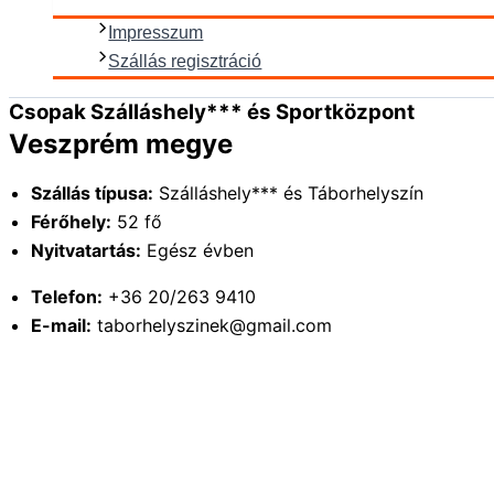
Impresszum
Szállás regisztráció
Csopak Szálláshely*** és Sportközpont
Veszprém megye
Szállás típusa:
Szálláshely*** és Táborhelyszín
Férőhely:
52 fő
Nyitvatartás:
Egész évben
Telefon:
+36 20/263 9410
E-mail:
taborhelyszinek@gmail.com