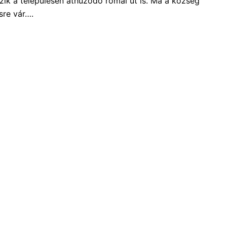
zik a településen áthúzódó római út is. Ma a község
sre vár….