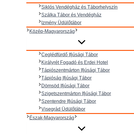
Siklós Vendégház és Táborhelyszín
Szálka Tábor és Vendégház
Izmény Üdülőtábor
Közép-Magyarország
Ceglédfürdő Ifjúsági Tábor
Királyrét Fogadó és Erdei Hotel
Tápiószentmárton Ifjúsági Tábor
Tápióság Ifjúsági Tábor
Dömsöd Ifjúsági Tábor
Szigetszentmárton Ifjúsági Tábor
Szentendre Ifjúsági Tábor
Visegrád Üdülőtábor
Észak-Magyarország