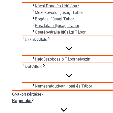
Kácsi Porta és Üdülőház
Mezőkövesd Ifjúsági Tábor
Bogács Ifjúsági Tábor
Pusztafalu Ifjúsági Tábor
Cserépváralja Ifjúsági Tábor
Észak-Alföld
Hajdúszoboszló Táborhelyszín
Dél-Alföld
Nemesnádudvar Hotel és Tábor
Gyakori kérdések
Kapcsolat