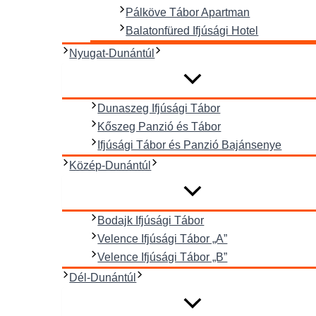
Pálköve Tábor Apartman
Balatonfüred Ifjúsági Hotel
Nyugat-Dunántúl
Dunaszeg Ifjúsági Tábor
Kőszeg Panzió és Tábor
Ifjúsági Tábor és Panzió Bajánsenye
Közép-Dunántúl
Bodajk Ifjúsági Tábor
Velence Ifjúsági Tábor „A”
Velence Ifjúsági Tábor „B”
Dél-Dunántúl