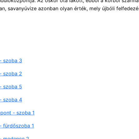
dülőközpontja. Az őskor óta lakott, ebből a korból szárma
n, savanyúvize azonban olyan érték, mely újbóli felfedezé