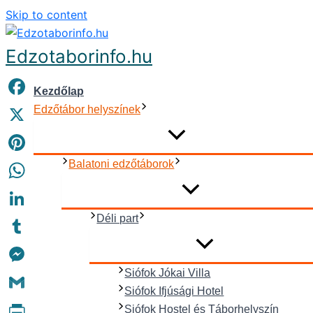
Skip to content
Edzotaborinfo.hu
Kezdőlap
Facebook
Edzőtábor helyszínek
X
Pinterest
Balatoni edzőtáborok
WhatsApp
Déli part
LinkedIn
Tumblr
Siófok Jókai Villa
Messenger
Siófok Ifjúsági Hotel
Gmail
Siófok Hostel és Táborhelyszín