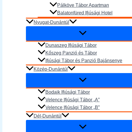
Pálköve Tábor Apartman
Balatonfüred Ifjúsági Hotel
Nyugat-Dunántúl
Dunaszeg Ifjúsági Tábor
Kőszeg Panzió és Tábor
Ifjúsági Tábor és Panzió Bajánsenye
Közép-Dunántúl
Bodajk Ifjúsági Tábor
Velence Ifjúsági Tábor „A”
Velence Ifjúsági Tábor „B”
Dél-Dunántúl