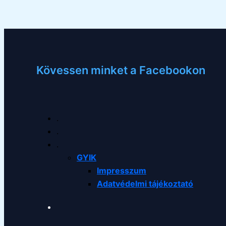
Kövessen minket a Facebookon
.
.
.
GYIK
Impresszum
Adatvédelmi tájékoztató