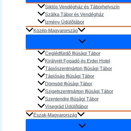
Siklós Vendégház és Táborhelyszín
Szálka Tábor és Vendégház
Izmény Üdülőtábor
Közép-Magyarország
Ceglédfürdő Ifjúsági Tábor
Királyrét Fogadó és Erdei Hotel
Tápiószentmárton Ifjúsági Tábor
Tápióság Ifjúsági Tábor
Dömsöd Ifjúsági Tábor
Szigetszentmárton Ifjúsági Tábor
Szentendre Ifjúsági Tábor
Visegrád Üdülőtábor
Észak-Magyarország