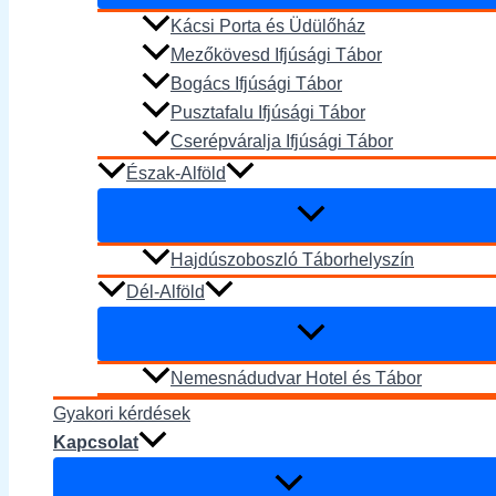
Kácsi Porta és Üdülőház
Mezőkövesd Ifjúsági Tábor
Bogács Ifjúsági Tábor
Pusztafalu Ifjúsági Tábor
Cserépváralja Ifjúsági Tábor
Észak-Alföld
Hajdúszoboszló Táborhelyszín
Dél-Alföld
Nemesnádudvar Hotel és Tábor
Gyakori kérdések
Kapcsolat