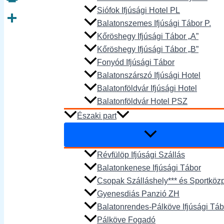
Siófok Ifjúsági Hotel PL
Print
Balatonszemes Ifjúsági Tábor P.
Ossza
Kőröshegy Ifjúsági Tábor „A”
meg
Kőröshegy Ifjúsági Tábor „B”
Fonyód Ifjúsági Tábor
Balatonszárszó Ifjúsági Hotel
Balatonföldvár Ifjúsági Hotel
Balatonföldvár Hotel PSZ
Északi part
Révfülöp Ifjúsági Szállás
Balatonkenese Ifjúsági Tábor
Csopak Szálláshely*** és Sportköz
Gyenesdiás Panzió ZH
Balatonrendes-Pálköve Ifjúsági Táb
Pálköve Fogadó