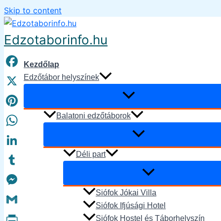
Skip to content
Edzotaborinfo.hu
Kezdőlap
Facebook
Edzőtábor helyszínek
X
Pinterest
Balatoni edzőtáborok
WhatsApp
Déli part
LinkedIn
Tumblr
Siófok Jókai Villa
Messenger
Siófok Ifjúsági Hotel
Gmail
Siófok Hostel és Táborhelyszín