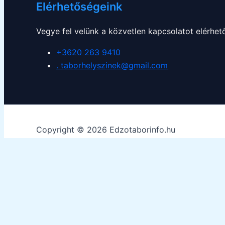
Elérhetőségeink
Vegye fel velünk a közvetlen kapcsolatot elérhe
+3620 263 9410
. taborhelyszinek@gmail.com
Copyright © 2026 Edzotaborinfo.hu
Weboldalunk a biztonságos böngészés, a lehető legjobb l
The cookie settings on this website are set to "allow coo
cookie settings or you click "Accept" below then you are c