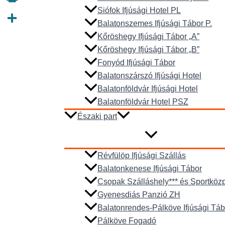
Siófok Ifjúsági Hotel PL
Print
Balatonszemes Ifjúsági Tábor P.
Ossza
Kőröshegy Ifjúsági Tábor „A”
meg
Kőröshegy Ifjúsági Tábor „B”
Fonyód Ifjúsági Tábor
Balatonszárszó Ifjúsági Hotel
Balatonföldvár Ifjúsági Hotel
Balatonföldvár Hotel PSZ
Északi part
Révfülöp Ifjúsági Szállás
Balatonkenese Ifjúsági Tábor
Csopak Szálláshely*** és Sportköz
Gyenesdiás Panzió ZH
Balatonrendes-Pálköve Ifjúsági Táb
Pálköve Fogadó