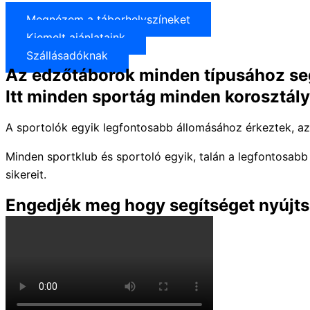
Megnézem a táborhelyszíneket
Kiemelt ajánlataink
Szállásadóknak
Az edzőtáborok minden típusához se
Itt minden sportág minden korosztály
A sportolók egyik legfontosabb állomásához érkeztek, a
Minden sportklub és sportoló egyik, talán a legfontosab
sikereit.
Engedjék meg hogy segítséget nyújt