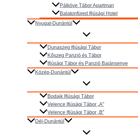
Pálköve Tábor Apartman
Balatonfüred Ifjúsági Hotel
Nyugat-Dunántúl
Dunaszeg Ifjúsági Tábor
Kőszeg Panzió és Tábor
Ifjúsági Tábor és Panzió Bajánsenye
Közép-Dunántúl
Bodajk Ifjúsági Tábor
Velence Ifjúsági Tábor „A”
Velence Ifjúsági Tábor „B”
Dél-Dunántúl