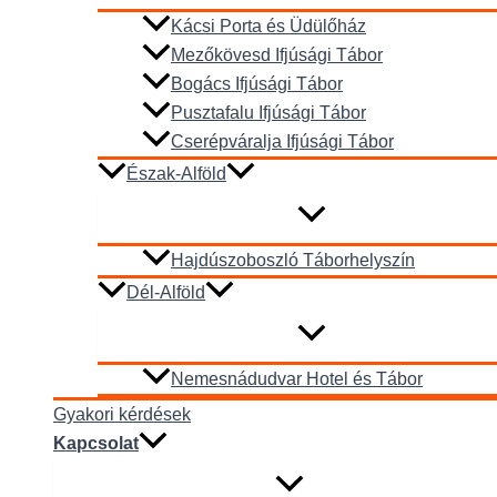
Kácsi Porta és Üdülőház
Mezőkövesd Ifjúsági Tábor
Bogács Ifjúsági Tábor
Pusztafalu Ifjúsági Tábor
Cserépváralja Ifjúsági Tábor
Észak-Alföld
Hajdúszoboszló Táborhelyszín
Dél-Alföld
Nemesnádudvar Hotel és Tábor
Gyakori kérdések
Kapcsolat