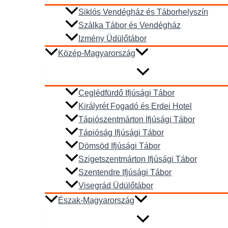
Siklós Vendégház és Táborhelyszín
Szálka Tábor és Vendégház
Izmény Üdülőtábor
Közép-Magyarország
Ceglédfürdő Ifjúsági Tábor
Királyrét Fogadó és Erdei Hotel
Tápiószentmárton Ifjúsági Tábor
Tápióság Ifjúsági Tábor
Dömsöd Ifjúsági Tábor
Szigetszentmárton Ifjúsági Tábor
Szentendre Ifjúsági Tábor
Visegrád Üdülőtábor
Észak-Magyarország