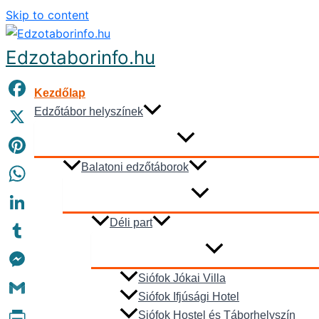
Skip to content
Edzotaborinfo.hu
Kezdőlap
Facebook
Edzőtábor helyszínek
X
Pinterest
Balatoni edzőtáborok
WhatsApp
Déli part
LinkedIn
Tumblr
Siófok Jókai Villa
Messenger
Siófok Ifjúsági Hotel
Gmail
Siófok Hostel és Táborhelyszín