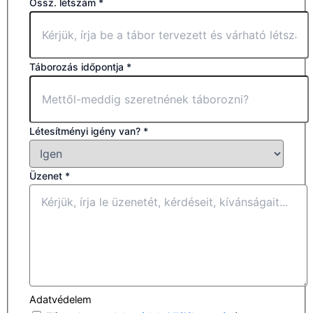
Össz. létszám
*
Táborozás időpontja
*
Létesítményi igény van?
*
Üzenet
*
Adatvédelem