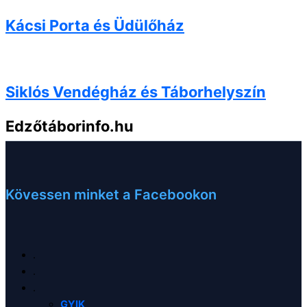
Kácsi Porta és Üdülőház
Siklós Vendégház és Táborhelyszín
Edzőtáborinfo.hu
Az Önök Nr1 edzőtábor szervezője
Kövessen minket a Facebookon
.
.
.
GYIK