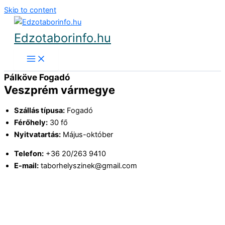
Skip to content
Edzotaborinfo.hu
Pálköve Fogadó
Veszprém vármegye
Szállás típusa:
Fogadó
Férőhely:
30 fő
Nyitvatartás:
Május-október
Telefon:
+36 20/263 9410
E-mail:
taborhelyszinek@gmail.com