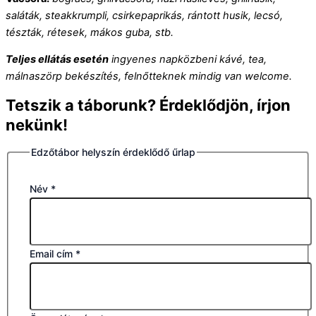
saláták, steakkrumpli, csirkepaprikás, rántott husik, lecsó,
tészták, rétesek, mákos guba, stb.
Teljes ellátás esetén
ingyenes napközbeni kávé, tea,
málnaszörp bekészítés, felnőtteknek mindig van welcome.
Tetszik a táborunk? Érdeklődjön, írjon
nekünk!
Edzőtábor helyszín érdeklődő űrlap
Név
*
Email cím
*