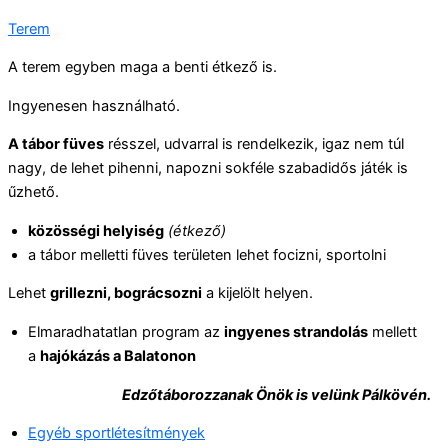
Terem
A terem egyben maga a benti étkező is.
Ingyenesen használható.
A tábor füves
résszel, udvarral is rendelkezik, igaz nem túl
nagy, de lehet pihenni, napozni sokféle szabadidős játék is
űzhető.
közösségi helyiség
(étkező)
a tábor melletti füves területen lehet focizni, sportolni
Lehet
grillezni, bográcsozni
a kijelölt helyen.
Elmaradhatatlan program az
ingyenes strandolás
mellett
a
hajókázás a Balatonon
Edzőtáborozzanak Önök is velünk Pálkövén.
Egyéb sportlétesítmények