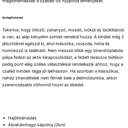
megismerhessék a szabad víz nyújtotta élményeket.
Szolgáltatások
Tekintve, hogy öltöző, zuhanyzó, mosdó, ivókút és biciklitároló
is van, az alap kényelmi szintet remekül hozza. A kínálat még 2
játszótérrel egészül ki, ahol mászóka, csúszda, hinta és
homokozó is található. Nem messze tőlük egy strandröplabda
pálya fedezi az aktív kikapcsolódást, a fedett teraszos büfésor
pedig pont elég széles választékkal rendelkezik ahhoz, hogy a
család minden tagja jól lakhasson. Ha azonban a klasszikus,
nehéz strandételek nem férnek bele a életmódunkba, akkor
szerencsésebb otthonról hozni az ebédet.
Hajókirándulás
Ábrahámhegyi kápolna
(2km)