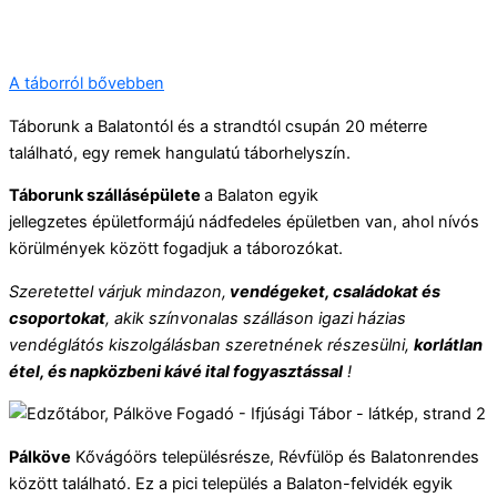
A táborról bővebben
Táborunk a Balatontól és a strandtól csupán 20 méterre
található, egy remek hangulatú táborhelyszín.
Táborunk szállásépülete
a Balaton egyik
jellegzetes épületformájú nádfedeles épületben van, ahol nívós
körülmények között fogadjuk a táborozókat.
Szeretettel várjuk mindazon,
vendégeket, családokat és
csoportokat
, akik színvonalas szálláson igazi házias
vendéglátós kiszolgálásban szeretnének részesülni,
korlátlan
étel, és napközbeni kávé ital fogyasztással
!
Pálköve
Kővágóörs településrésze, Révfülöp és Balatonrendes
között található. Ez a pici település a Balaton-felvidék egyik