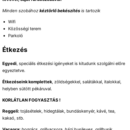
Minden szobához
kéztörlő bekészítés
is tartozik
Wifi
Közösségi terem
Parkoló
Étkezés
Egyedi
, speciális étkezési igényeket is kitudunk szolgálni előre
egyeztetve.
Étkezéseink komplettek
, zöldségekkel, salátákkal, italokkal,
helyben sütött pékáruval.
KORLÁTLAN FOGYASZTÁS !
Reggeli:
tojásételek, hidegtálak, bundáskenyér, kávé, tea,
kakaó, stb.
Vacsora:
bogrács, grillvacsora, házi husileves, grillhusik,