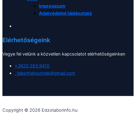
Impresszum
Adatvédelmi tájékoztató
Elérhetőségeink
Vegye fel velünk a közvetlen kapcsolatot elérhetőségeinken
+3620 263 9410
. taborhelyszinek@gmail.com
Copyright © 2026 Edzotaborinfo.hu
Weboldalunk a biztonságos böngészés, a lehető legjobb