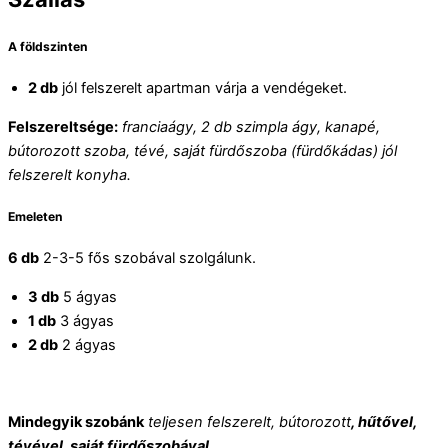
A földszinten
2 db
jól felszerelt apartman várja a vendégeket.
Felszereltsége:
franciaágy, 2 db szimpla ágy, kanapé,
bútorozott szoba, tévé, saját fürdőszoba (fürdőkádas) jól
felszerelt konyha.
Emeleten
6 db
2-3-5 fős szobával szolgálunk.
3 db
5 ágyas
1 db
3 ágyas
2 db
2 ágyas
Mindegyik szobánk
teljesen felszerelt, bútorozott
, hűtővel,
tévével, saját fürdőszobával.