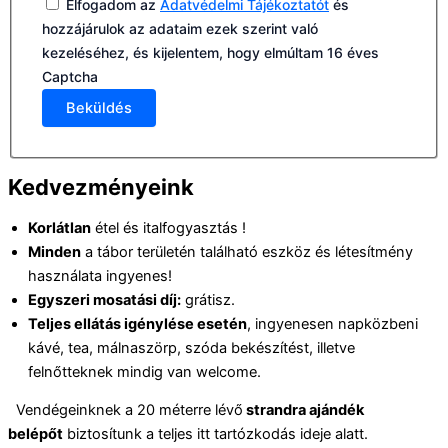
Elfogadom az
Adatvédelmi Tájékoztatót
és
hozzájárulok az adataim ezek szerint való
kezeléséhez, és kijelentem, hogy elmúltam 16 éves
Captcha
Beküldés
Kedvezményeink
Korlátlan
étel és italfogyasztás !
Minden
a tábor területén található eszköz és létesítmény
használata ingyenes!
Egyszeri mosatási díj:
grátisz.
Teljes ellátás igénylése esetén
, ingyenesen napközbeni
kávé, tea, málnaszörp, szóda bekészítést, illetve
felnőtteknek mindig van welcome.
Vendégeinknek a 20 méterre lévő
strandra ajándék
belépőt
biztosítunk a teljes itt tartózkodás ideje alatt.