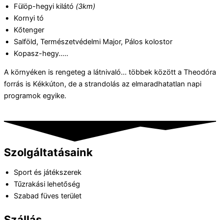
Fülöp-hegyi kilátó
(3km)
Kornyi tó
Kőtenger
Salföld, Természetvédelmi Major, Pálos kolostor
Kopasz-hegy…..
A környéken is rengeteg a látnivaló… többek között a Theodóra
forrás is Kékkúton, de a strandolás az elmaradhatatlan napi
programok egyike.
Szolgáltatásaink
Sport és játékszerek
Tűzrakási lehetőség
Szabad füves terület
Szállás