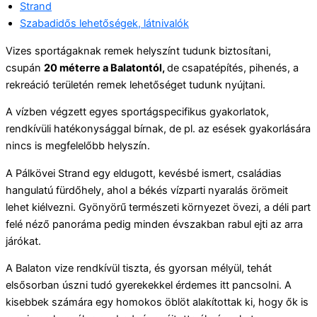
Strand
Szabadidős lehetőségek, látnivalók
Vizes sportágaknak remek helyszínt tudunk biztosítani,
csupán
20 méterre a Balatontól,
de csapatépítés, pihenés, a
rekreáció területén remek lehetőséget tudunk nyújtani.
A vízben végzett egyes sportágspecifikus gyakorlatok,
rendkívüli hatékonysággal bírnak, de pl. az esések gyakorlására
nincs is megfelelőbb helyszín.
A Pálkövei Strand egy eldugott, kevésbé ismert, családias
hangulatú fürdőhely, ahol a békés vízparti nyaralás örömeit
lehet kiélvezni. Gyönyörű természeti környezet övezi, a déli part
felé néző panoráma pedig minden évszakban rabul ejti az arra
járókat.
A Balaton vize rendkívül tiszta, és gyorsan mélyül, tehát
elsősorban úszni tudó gyerekekkel érdemes itt pancsolni. A
kisebbek számára egy homokos öblöt alakítottak ki, hogy ők is