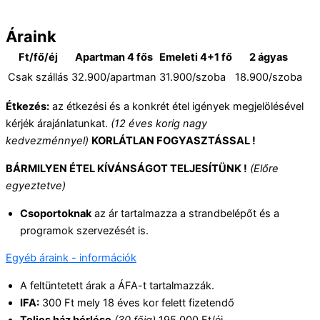
Áraink
Ft/fő/éj
Apartman 4 fős
Emeleti 4+1 fő
2 ágyas
Csak szállás
32.900/apartman
31.900/szoba
18.900/szoba
Étkezés:
az étkezési és a konkrét étel igények megjelölésével
kérjék árajánlatunkat.
(12 éves korig nagy
kedvezménnyel)
KORLÁTLAN FOGYASZTÁSSAL !
BÁRMILYEN ÉTEL KÍVÁNSÁGOT TELJESÍTÜNK !
(Előre
egyeztetve)
Csoportoknak
az ár tartalmazza a strandbelépőt és a
programok szervezését is.
Egyéb áraink - információk
A feltüntetett árak a ÁFA-t tartalmazzák.
IFA:
300 Ft mely 18 éves kor felett fizetendő
Teljes ház bérlése
(30 főig)
195.000 Ft/éj