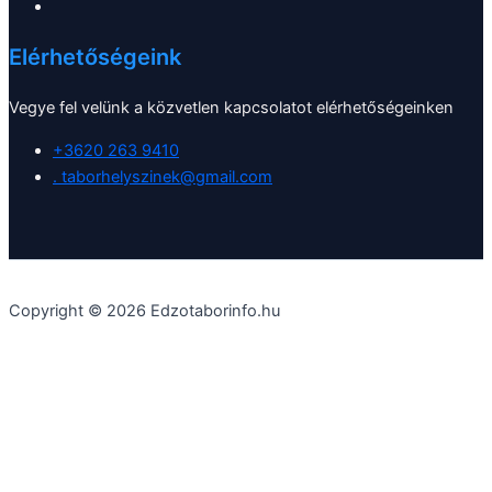
Elérhetőségeink
Vegye fel velünk a közvetlen kapcsolatot elérhetőségeinken
+3620 263 9410
. taborhelyszinek@gmail.com
Copyright © 2026 Edzotaborinfo.hu
Weboldalunk a biztonságos böngészés, a lehető legjobb
látogatási élmény és kényelem biztosítása érdekében cooki-kat
használ.
További információ
Rendben