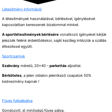
Létesítmény információ
A létesítmények használatával, bérlésével, igénylésével
kapcsolatban keressenek bizalommal minket.
A sportlétesítmények bérlésére
vonatkozó igényeket kérjük
jelezzék felénk érdeklődéskor, saját kezűleg intézzük a szállás
étkezéssel együtt.
Sportcsarnok
Szabvány
méretű, 20×40 –
parkettás
aljzattal.
Bérköteles
, a jelen oldalon jelentkező csapatok 50%
kedvezmény kapnak !
Füves futballpálya
Gondozott, jó minőségű füves pálya.