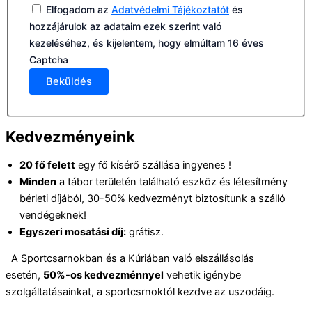
Elfogadom az
Adatvédelmi Tájékoztatót
és
hozzájárulok az adataim ezek szerint való
kezeléséhez, és kijelentem, hogy elmúltam 16 éves
Captcha
Beküldés
Kedvezményeink
20 fő felett
egy fő kísérő szállása ingyenes !
Minden
a tábor területén található eszköz és létesítmény
bérleti díjából, 30-50% kedvezményt biztosítunk a szálló
vendégeknek!
Egyszeri mosatási díj:
grátisz.
A Sportcsarnokban és a Kúriában való elszállásolás
esetén,
50%-os kedvezménnyel
vehetik igénybe
szolgáltatásainkat, a sportcsrnoktól kezdve az uszodáig.