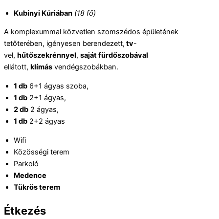
Kubinyi Kúriában
(18 fő)
A komplexummal közvetlen szomszédos épületének
tetőterében, igényesen berendezett,
tv
-
vel,
hűtőszekrénnyel
,
saját fürdőszobával
ellátott,
klímás
vendégszobákban.
1 db
6+1 ágyas szoba,
1 db
2+1 ágyas,
2 db
2 ágyas,
1 db
2+2 ágyas
Wifi
Közösségi terem
Parkoló
Medence
Tükrös terem
Étkezés