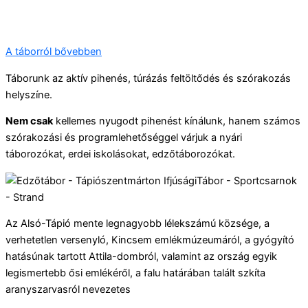
A táborról bővebben
Táborunk az aktív pihenés, túrázás feltöltődés és szórakozás
helyszíne.
Nem csak
kellemes nyugodt pihenést kínálunk, hanem számos
szórakozási és programlehetőséggel várjuk a nyári
táborozókat, erdei iskolásokat, edzőtáborozókat.
Az Alsó-Tápió mente legnagyobb lélekszámú községe, a
verhetetlen versenyló, Kincsem emlékmúzeumáról, a gyógyító
hatásúnak tartott Attila-dombról, valamint az ország egyik
legismertebb ősi emlékéről, a falu határában talált szkíta
aranyszarvasról nevezetes