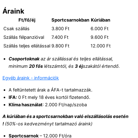
Áraink
Ft/fő/éj
Sportcsarnokban
Kúriában
Csak szállás
3.800 Ft
6.000 Ft
Szállás félpanzióval
7.400 Ft
9.600 Ft
Szállás teljes ellátással
9.800 Ft
12.000 Ft
Csoportoknak
az ár szállással és teljes ellátással,
minimum
20 fős
létszámtól, és
3 éj
szakától értendő.
Egyéb áraink - információk
A feltüntetett árak a ÁFA-t tartalmazzák.
IFA:
0 Ft mely 18 éves kortól fizetendő.
Klíma használat
: 2.000 Ft/nap/szoba
A kúriában és a sportcsarnokban való elszállásolás esetén
!
(50%-os kedvezményt tartalmazó áraink)
Sportcsarnok
– 12.000 Ft/óra