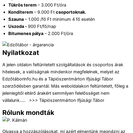
Tükrös terem
– 3.000 Ft/óra
Konditerem
– 9.000 Ft
csoportoknak.
Szauna
– 1.000 /fő Ft minimum 4 fő esetén
Uszoda -
900 Ft/fő/nap
Bitumenes pálya
– 2.000 Ft/óra
Nyilatkozat
A jelen oldalon feltüntetett szolgáltatások és csoportos árak
hitelesek, a valóságnak mindenkor megfelelnek, melyet az
Edzőtáborinfo.hu és a Tápiószentmárton Ifjúsági Tábor
szerződésben garantál. Más weboldalakon feltüntetett, főleg a
jelenlegitől eltérő árakért semmilyen felelősséget nem
vállalunk….. >>> Tápiószentmárton Ifjúsági Tábor
Rólunk mondták
Olvasva a hozzászólásokat, mi azért elmentünk megnézni az