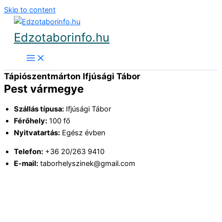
Skip to content
Edzotaborinfo.hu
Tápiószentmárton Ifjúsági Tábor
Pest vármegye
Szállás típusa:
Ifjúsági Tábor
Férőhely:
100 fő
Nyitvatartás:
Egész évben
Telefon:
+36 20/263 9410
E-mail:
taborhelyszinek@gmail.com