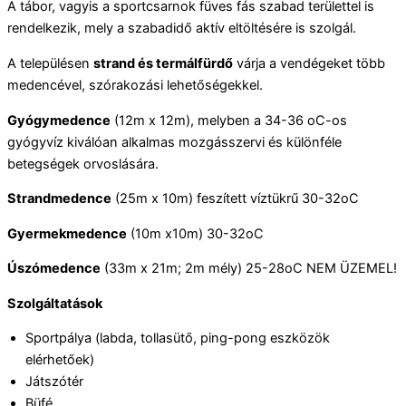
A tábor, vagyis a sportcsarnok füves fás szabad területtel is
rendelkezik, mely a szabadidő aktív eltöltésére is szolgál.
A településen
strand és termálfürdő
várja a vendégeket több
medencével, szórakozási lehetőségekkel.
Gyógymedence
(12m x 12m), melyben a 34-36 oC-os
gyógyvíz kiválóan alkalmas mozgásszervi és különféle
betegségek orvoslására.
Strandmedence
(25m x 10m) feszített víztükrű 30-32oC
Gyermekmedence
(10m x10m) 30-32oC
Úszómedence
(33m x 21m; 2m mély) 25-28oC NEM ÜZEMEL!
Szolgáltatások
Sportpálya (labda, tollasütő, ping-pong eszközök
elérhetőek)
Játszótér
Büfé