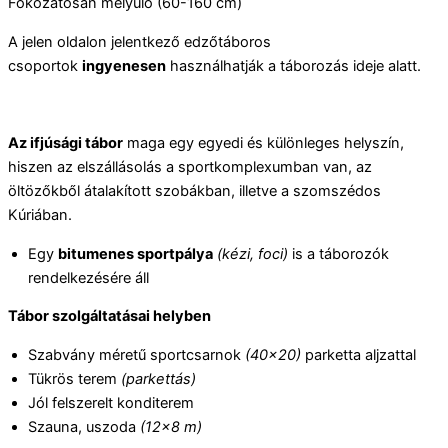
Fokozatosan mélyülő (60-160 cm)
A jelen oldalon jelentkező edzőtáboros
csoportok
ingyenesen
használhatják a táborozás ideje alatt.
Az ifjúsági tábor
maga egy egyedi és különleges helyszín,
hiszen az elszállásolás a sportkomplexumban van, az
öltözőkből átalakított szobákban, illetve a szomszédos
Kúriában.
Egy
bitumenes sportpálya
(kézi, foci)
is a táborozók
rendelkezésére áll
Tábor szolgáltatásai helyben
Szabvány méretű sportcsarnok
(40×20)
parketta aljzattal
Tükrös terem
(parkettás)
Jól felszerelt konditerem
Szauna, uszoda
(12×8 m)