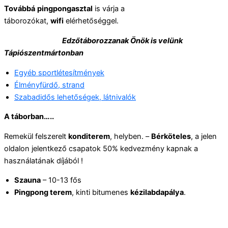
Továbbá
pingpongasztal
is várja a
táborozókat,
wifi
elérhetőséggel.
Edzőtáborozzanak Önök is velünk
Tápiószentmártonban
Egyéb sportlétesítmények
Élményfürdő, strand
Szabadidős lehetőségek, látnivalók
A táborban…..
Remekül felszerelt
konditerem
, helyben. –
Bérköteles
, a jelen
oldalon jelentkező csapatok 50% kedvezmény kapnak a
használatának díjából !
Szauna
– 10-13 fős
Pingpong terem
, kinti bitumenes
kézilabdapálya
.