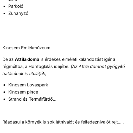
Parkoló
Zuhanyzó
Kincsem Emlékmúzeum
De az
Attila domb
is érdekes elméleti kalandozást ígér a
régmúltba, a Honfoglalás idejébe.
(Az Attila dombot gyógyító
hatásúnak is titulálják)
Kincsem Lovaspark
Kincsem pince
Strand és Termálfürdő….
Ráadásul a környék is sok látnivalót és felfedeznivalót rejt…..