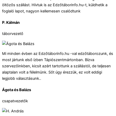
öltözős szállást. Hívtuk is az Edzőtáborinfo.hu-t, küldhetik a
foglaló lapot, nagyon kellemesen csalódtunk
P. Kálmán
táborvezető
Mi minden évben az Edzőtáborinfo.hu -val edzőtáborozunk, és
most jártunk első ízben Tápiószentmártonban. Bízva
szervezőinkben, kicsit azért tartottunk a szállástól, de teljesen
alaptalan volt a félelmünk. Sőt úgy érezzük, ez volt eddigi
legjobb választásunk..
Ágota és Balázs
csapatvezetők