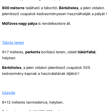
800 méterre
található a tábortól.
Bérköteles
, a jelen oldalon
jelentkező csapatok kedvezményesen használhatják a pályát !
Műfüves nagy pálya
is rendelkezésre áll.
Tükrös terem
9×7 méteres,
parketta
borítású terem, oldalt
tükörfallal
,
helyben.
Bérköteles
, a jelen oldalon jelentkező csapatok 50%
kedvezmény kapnak a használatának díjából !
Uszoda
8×12 méteres tanmedence, helyben.