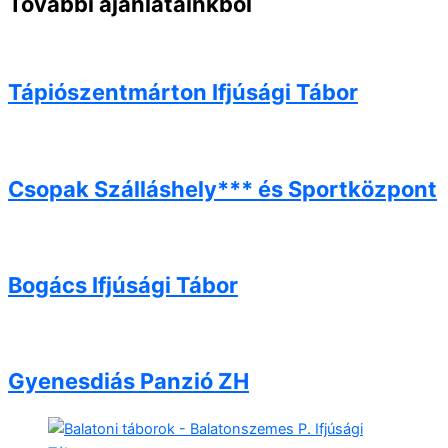
További ajánlatainkból
Tápiószentmárton Ifjúsági Tábor
Csopak Szálláshely*** és Sportközpont
Bogács Ifjúsági Tábor
Gyenesdiás Panzió ZH