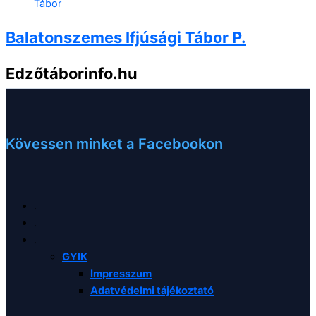
Balatonszemes Ifjúsági Tábor P.
Edzőtáborinfo.hu
Az Önök Nr1 edzőtábor szervezője
Kövessen minket a Facebookon
.
.
.
GYIK
Impresszum
Adatvédelmi tájékoztató