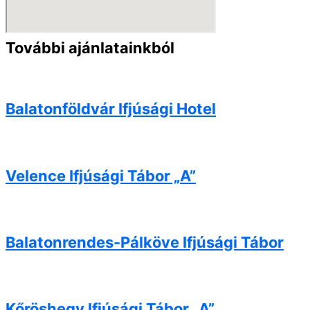
További ajánlatainkból
Balatonföldvár Ifjúsági Hotel
Velence Ifjúsági Tábor „A”
Balatonrendes-Pálköve Ifjúsági Tábor
Kőröshegy Ifjúsági Tábor „A”