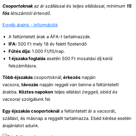
Csoportoknak
az ár szállással és teljes ellátással, minimum
15
fős
létszámtól értendő.
Egyéb áraink - információk
A feltüntetett árak a ÁFA-t tartalmazzák.
IFA:
500 Ft mely 18 év felett fizetendő
Fűtés díja:
1.000 Ft/fő/nap.
1 éjszaka foglalás
esetén 500 Ft mosatási díj kerül
felszámításra.
Több éjszakás
csoportoknál,
érkezés
napján
vacsora,
távozás
napján reggeli van benne a feltüntetett
árakba.
Köztes napokon
teljes ellátást
(reggeli, ebéd és
vacsora)
szolgálunk fel.
Egy éjszakás csoportoknál
a feltüntetett ár a vacsorát,
szállást, és másnap a reggelit tartalmazza. Ebéd kérése esetén
árajánlatot adunk.