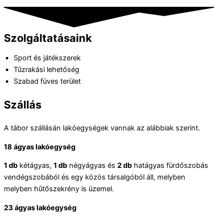
Szolgáltatásaink
Sport és játékszerek
Tűzrakási lehetőség
Szabad füves terület
Szállás
A tábor szállásán lakóegységek vannak az alábbiak szerint.
18 ágyas lakóegység
1 db
kétágyas,
1 db
négyágyas és
2 db
hatágyas fürdőszobás
vendégszobából és egy közös társalgóból áll, melyben
melyben hűtőszekrény is üzemel.
23 ágyas lakóegység