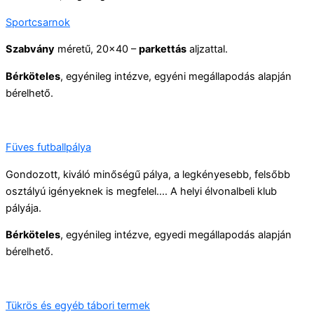
Sportcsarnok
Szabvány
méretű, 20×40 –
parkettás
aljzattal.
Bérköteles
, egyénileg intézve, egyéni megállapodás alapján
bérelhető.
Füves futballpálya
Gondozott, kiváló minőségű pálya, a legkényesebb, felsőbb
osztályú igényeknek is megfelel.... A helyi élvonalbeli klub
pályája.
Bérköteles
, egyénileg intézve, egyedi megállapodás alapján
bérelhető.
Tükrös és egyéb tábori termek