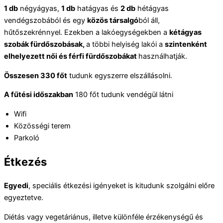
1 db
négyágyas,
1 db
hatágyas és
2 db
hétágyas
vendégszobából és egy
közös társalgó
ból áll,
hűtőszekrénnyel. Ezekben a lakóegységekben a
kétágyas
szobák fürdőszobásak,
a többi helyiség lakói a
szintenként
elhelyezett női és férfi fürdőszobákat
használhatják.
Összesen 330 főt
tudunk egyszerre elszállásolni.
A fűtési időszakban
180 főt tudunk vendégül látni
Wifi
Közösségi terem
Parkoló
Étkezés
Egyedi
, speciális étkezési igényeket is kitudunk szolgálni előre
egyeztetve.
Diétás vagy vegetáriánus, illetve különféle érzékenységű és