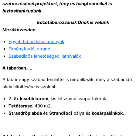
szervezésénél projektort, fény és hangtechnikát is
biztosítani tudunk
Edzőtáborozzanak Önök is velünk
Mezőkövesden
Egyéb tábori létesítmények
Élményfürdő, strand
Szabadidős lehetőségek, látnivalók
A táborban…..
A tábor nagy szabad területtel is rendelkezik, mely a szabadidő
aktív eltöltésére is szolgál.
2 db.
kisebb terem
, kis létszámú csoportoknak.
Tetőterasz
, 400 m2.
Strandröplabda
és
Strandfoci
pálya és
kosárpalánkok.