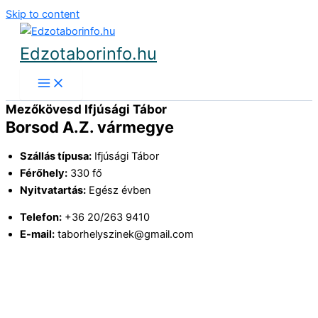
Skip to content
Edzotaborinfo.hu
Mezőkövesd Ifjúsági Tábor
Borsod A.Z. vármegye
Szállás típusa:
Ifjúsági Tábor
Férőhely:
330 fő
Nyitvatartás:
Egész évben
Telefon:
+36 20/263 9410
E-mail:
taborhelyszinek@gmail.com