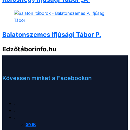
Balatonszemes Ifjúsági Tábor P.
Edzőtáborinfo.hu
Az Önök Nr1 edzőtábor szervezője
Kövessen minket a Facebookon
.
.
.
GYIK