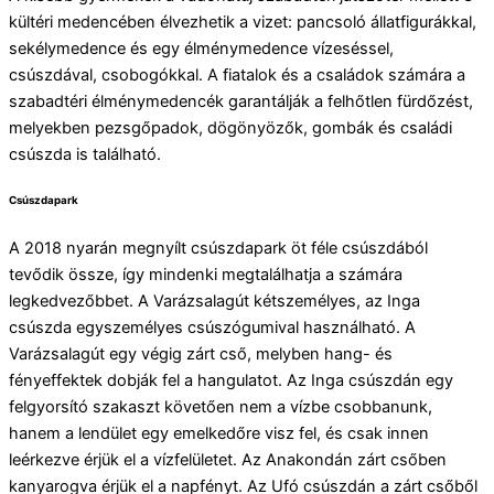
kültéri medencében élvezhetik a vizet: pancsoló állatfigurákkal,
sekélymedence és egy élménymedence vízeséssel,
csúszdával, csobogókkal. A fiatalok és a családok számára a
szabadtéri élménymedencék garantálják a felhőtlen fürdőzést,
melyekben pezsgőpadok, dögönyözők, gombák és családi
csúszda is található.
Csúszdapark
A 2018 nyarán megnyílt csúszdapark öt féle csúszdából
tevődik össze, így mindenki megtalálhatja a számára
legkedvezőbbet. A Varázsalagút kétszemélyes, az Inga
csúszda egyszemélyes csúszógumival használható. A
Varázsalagút egy végig zárt cső, melyben hang- és
fényeffektek dobják fel a hangulatot. Az Inga csúszdán egy
felgyorsító szakaszt követően nem a vízbe csobbanunk,
hanem a lendület egy emelkedőre visz fel, és csak innen
leérkezve érjük el a vízfelületet. Az Anakondán zárt csőben
kanyarogva érjük el a napfényt. Az Ufó csúszdán a zárt csőből