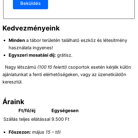
Beküldés
Kedvezményeink
Minden
a tábor területén található eszköz és létesítmény
használata ingyenes!
Egyszeri mosatási díj:
grátisz.
Nagy létszámú
(100 fő feletti)
csoportok esetén kérjék külön
ajánlatunkat a fenti elérhetőségeken, vagy az üzenetküldőn
keresztül.
Áraink
Ft/fő/éj
Egységesen
Szállás teljes ellátással
9.500 Ft
Főszezon:
május 15 – től