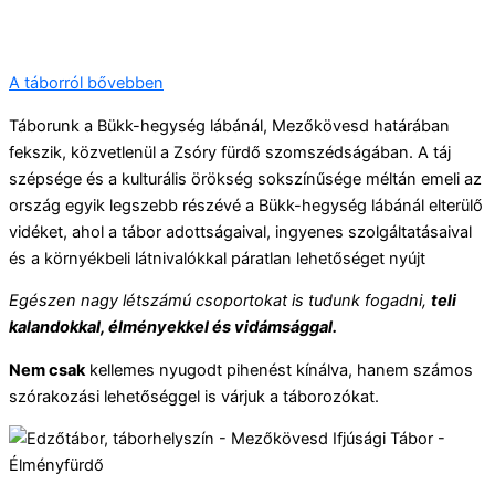
A táborról bővebben
Táborunk a Bükk-hegység lábánál, Mezőkövesd határában
fekszik, közvetlenül a Zsóry fürdő szomszédságában. A táj
szépsége és a kulturális örökség sokszínűsége méltán emeli az
ország egyik legszebb részévé a Bükk-hegység lábánál elterülő
vidéket, ahol a tábor adottságaival, ingyenes szolgáltatásaival
és a környékbeli látnivalókkal páratlan lehetőséget nyújt
Egészen nagy létszámú csoportokat is tudunk fogadni,
teli
kalandokkal, élményekkel és vidámsággal.
Nem csak
kellemes nyugodt pihenést kínálva, hanem számos
szórakozási lehetőséggel is várjuk a táborozókat.