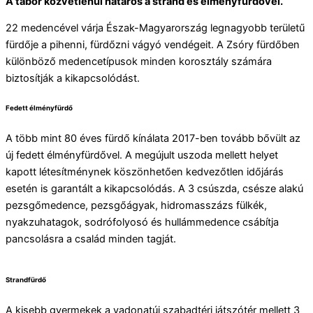
A tábor közvetlenül határos a strand és élményfürdővel.
22 medencével várja Észak-Magyarország legnagyobb területű
fürdője a pihenni, fürdőzni vágyó vendégeit. A Zsóry fürdőben
különböző medencetípusok minden korosztály számára
biztosítják a kikapcsolódást.
Fedett élményfürdő
A több mint 80 éves fürdő kínálata 2017-ben tovább bővült az
új fedett élményfürdővel. A megújult uszoda mellett helyet
kapott létesítménynek köszönhetően kedvezőtlen időjárás
esetén is garantált a kikapcsolódás. A 3 csúszda, csésze alakú
pezsgőmedence, pezsgőágyak, hidromasszázs fülkék,
nyakzuhatagok, sodrófolyosó és hullámmedence csábítja
pancsolásra a család minden tagját.
Strandfürdő
A kisebb gyermekek a vadonatúj szabadtéri játszótér mellett 3