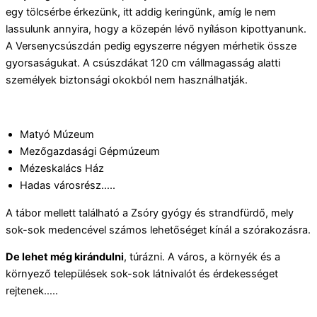
egy tölcsérbe érkezünk, itt addig keringünk, amíg le nem
lassulunk annyira, hogy a közepén lévő nyíláson kipottyanunk.
A Versenycsúszdán pedig egyszerre négyen mérhetik össze
gyorsaságukat. A csúszdákat 120 cm vállmagasság alatti
személyek biztonsági okokból nem használhatják.
Matyó Múzeum
Mezőgazdasági Gépmúzeum
Mézeskalács Ház
Hadas városrész…..
A tábor mellett található a Zsóry gyógy és strandfürdő, mely
sok-sok medencével számos lehetőséget kínál a szórakozásra.
De lehet még k
irándulni
, túrázni. A város, a környék és a
környező települések sok-sok látnivalót és érdekességet
rejtenek…..