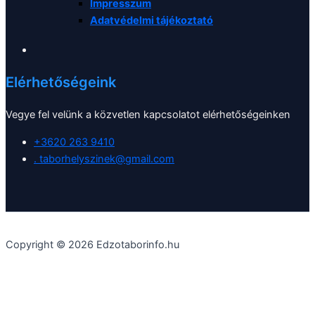
Impresszum
Adatvédelmi tájékoztató
Elérhetőségeink
Vegye fel velünk a közvetlen kapcsolatot elérhetőségeinken
+3620 263 9410
. taborhelyszinek@gmail.com
Copyright © 2026 Edzotaborinfo.hu
Weboldalunk a biztonságos böngészés, a lehető legjobb