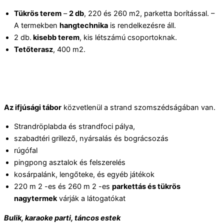
Tükrös terem
–
2 db
, 220 és 260 m2, parketta borítással. –
A termekben
hangtechnika
is rendelkezésre áll.
2 db.
kisebb terem
, kis létszámú csoportoknak.
Tetőterasz
, 400 m2.
Az ifjúsági tábor
közvetlenül a strand szomszédságában van.
Strandröplabda és strandfoci pálya,
szabadtéri grillező, nyársalás és bográcsozás
rúgófal
pingpong asztalok és felszerelés
kosárpalánk, lengőteke, és egyéb játékok
220 m 2 -es és 260 m 2 -es
parkettás és tükrös
nagytermek
várják a látogatókat
Bulik, karaoke parti, táncos estek