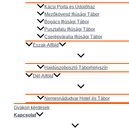
Kácsi Porta és Üdülőház
Mezőkövesd Ifjúsági Tábor
Bogács Ifjúsági Tábor
Pusztafalu Ifjúsági Tábor
Cserépváralja Ifjúsági Tábor
Észak-Alföld
Hajdúszoboszló Táborhelyszín
Dél-Alföld
Nemesnádudvar Hotel és Tábor
Gyakori kérdések
Kapcsolat