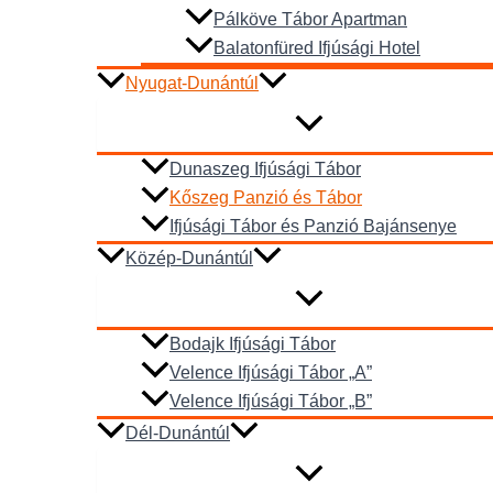
Pálköve Tábor Apartman
Balatonfüred Ifjúsági Hotel
Nyugat-Dunántúl
Dunaszeg Ifjúsági Tábor
Kőszeg Panzió és Tábor
Ifjúsági Tábor és Panzió Bajánsenye
Közép-Dunántúl
Bodajk Ifjúsági Tábor
Velence Ifjúsági Tábor „A”
Velence Ifjúsági Tábor „B”
Dél-Dunántúl