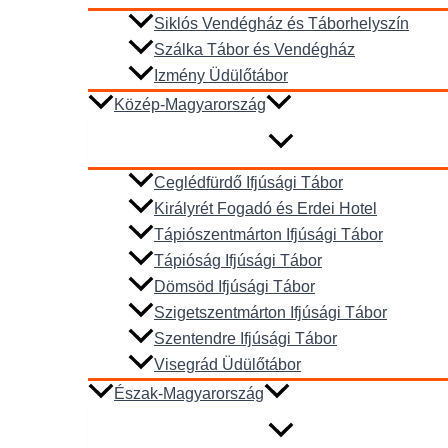
Siklós Vendégház és Táborhelyszín
Szálka Tábor és Vendégház
Izmény Üdülőtábor
Közép-Magyarország
Ceglédfürdő Ifjúsági Tábor
Királyrét Fogadó és Erdei Hotel
Tápiószentmárton Ifjúsági Tábor
Tápióság Ifjúsági Tábor
Dömsöd Ifjúsági Tábor
Szigetszentmárton Ifjúsági Tábor
Szentendre Ifjúsági Tábor
Visegrád Üdülőtábor
Észak-Magyarország