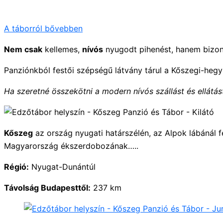
A táborról bővebben
Nem csak
kellemes,
nívós
nyugodt pihenést, hanem bizony
Panziónkból festői szépségű látvány tárul a Kőszegi-hegysé
Ha szeretné összekötni a modern nívós szállást és ellátá
Kőszeg
az ország nyugati határszélén, az Alpok lábánál f
Magyarország ékszerdobozának…..
Régió:
Nyugat-Dunántúl
Távolság Budapesttől:
237 km