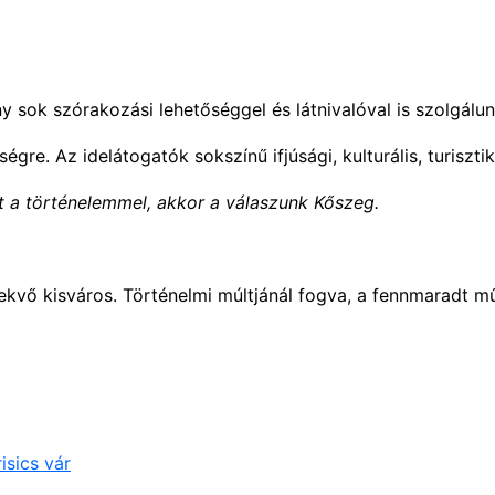
 sok szórakozási lehetőséggel és látnivalóval is szolgálu
gre. Az idelátogatók sokszínű ifjúsági, kulturális, turiszti
st a történelemmel, akkor a válaszunk Kőszeg.
ekvő kisváros. Történelmi múltjánál fogva, a fennmaradt mű