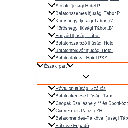
Siófok Ifjúsági Hotel PL
Balatonszemes Ifjúsági Tábor P.
Kőröshegy Ifjúsági Tábor „A”
Kőröshegy Ifjúsági Tábor „B”
Fonyód Ifjúsági Tábor
Balatonszárszó Ifjúsági Hotel
Balatonföldvár Ifjúsági Hotel
Balatonföldvár Hotel PSZ
Északi part
Révfülöp Ifjúsági Szállás
Balatonkenese Ifjúsági Tábor
Csopak Szálláshely*** és Sportköz
Gyenesdiás Panzió ZH
Balatonrendes-Pálköve Ifjúsági Táb
Pálköve Fogadó