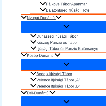
Pálköve Tábor Apartman
Balatonfüred Ifjúsági Hotel
Nyugat-Dunántúl
Dunaszeg Ifjúsági Tábor
Kőszeg Panzió és Tábor
Ifjúsági Tábor és Panzió Bajánsenye
Közép-Dunántúl
Bodajk Ifjúsági Tábor
Velence Ifjúsági Tábor „A”
Velence Ifjúsági Tábor „B”
Dél-Dunántúl