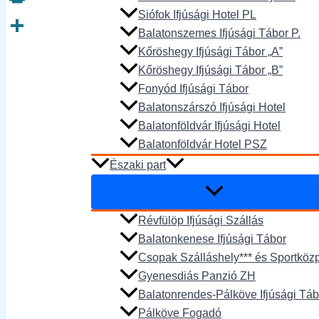
Siófok Ifjúsági Hotel PL
Print
Balatonszemes Ifjúsági Tábor P.
Ossza
Kőröshegy Ifjúsági Tábor „A”
meg
Kőröshegy Ifjúsági Tábor „B”
Fonyód Ifjúsági Tábor
Balatonszárszó Ifjúsági Hotel
Balatonföldvár Ifjúsági Hotel
Balatonföldvár Hotel PSZ
Északi part
Révfülöp Ifjúsági Szállás
Balatonkenese Ifjúsági Tábor
Csopak Szálláshely*** és Sportköz
Gyenesdiás Panzió ZH
Balatonrendes-Pálköve Ifjúsági Táb
Pálköve Fogadó