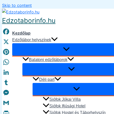
Skip to content
Edzotaborinfo.hu
Kezdőlap
Facebook
Edzőtábor helyszínek
X
Pinterest
Balatoni edzőtáborok
WhatsApp
Déli part
LinkedIn
Tumblr
Siófok Jókai Villa
Messenger
Siófok Ifjúsági Hotel
Gmail
Siófok Hostel és Táborhelyszín