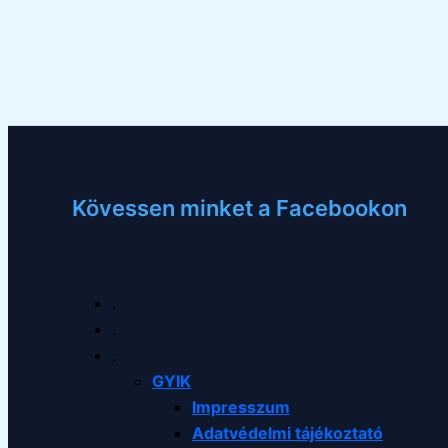
Kövessen minket a Facebookon
.
.
.
GYIK
Impresszum
Adatvédelmi tájékoztató