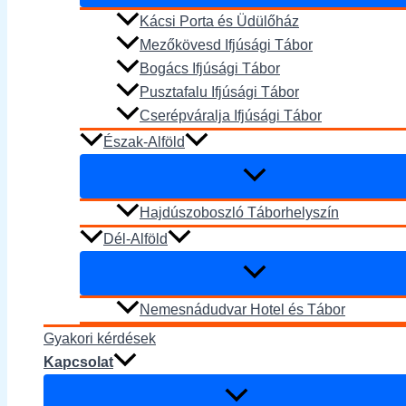
Kácsi Porta és Üdülőház
Mezőkövesd Ifjúsági Tábor
Bogács Ifjúsági Tábor
Pusztafalu Ifjúsági Tábor
Cserépváralja Ifjúsági Tábor
Észak-Alföld
Hajdúszoboszló Táborhelyszín
Dél-Alföld
Nemesnádudvar Hotel és Tábor
Gyakori kérdések
Kapcsolat