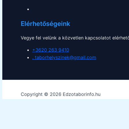
Elérhetőségeink
Vegye fel velünk a közvetlen kapcsolatot elérhe
+3620 263 9410
. taborhelyszinek@gmail.com
Copyright © 2026 Edzotaborinfo.hu
Weboldalunk a biztonságos böngészés, a lehető legjobb l