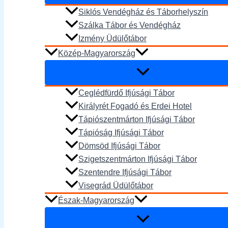
Siklós Vendégház és Táborhelyszín
Szálka Tábor és Vendégház
Izmény Üdülőtábor
Közép-Magyarország
Ceglédfürdő Ifjúsági Tábor
Királyrét Fogadó és Erdei Hotel
Tápiószentmárton Ifjúsági Tábor
Tápióság Ifjúsági Tábor
Dömsöd Ifjúsági Tábor
Szigetszentmárton Ifjúsági Tábor
Szentendre Ifjúsági Tábor
Visegrád Üdülőtábor
Észak-Magyarország